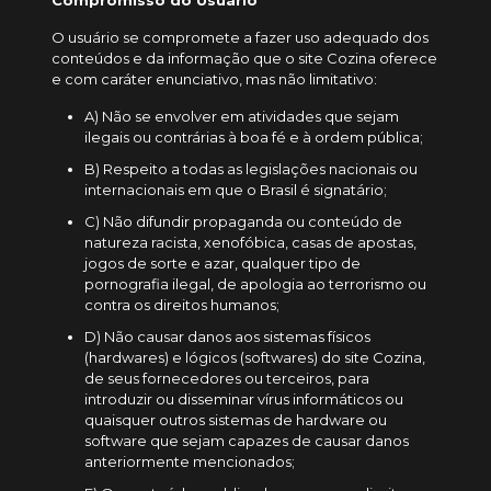
Compromisso do Usuário
O usuário se compromete a fazer uso adequado dos
conteúdos e da informação que o site Cozina oferece
e com caráter enunciativo, mas não limitativo:
A) Não se envolver em atividades que sejam
ilegais ou contrárias à boa fé e à ordem pública;
B) Respeito a todas as legislações nacionais ou
internacionais em que o Brasil é signatário;
C) Não difundir propaganda ou conteúdo de
natureza racista, xenofóbica, casas de apostas,
jogos de sorte e azar, qualquer tipo de
pornografia ilegal, de apologia ao terrorismo ou
contra os direitos humanos;
D) Não causar danos aos sistemas físicos
(hardwares) e lógicos (softwares) do site Cozina,
de seus fornecedores ou terceiros, para
introduzir ou disseminar vírus informáticos ou
quaisquer outros sistemas de hardware ou
software que sejam capazes de causar danos
anteriormente mencionados;